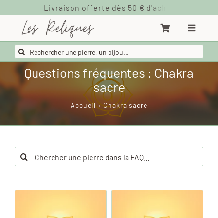
Passer
au
contenu
Rechercher:
Questions fréquentes : Chakra
sacre
Accueil
›
Chakra sacre
Rechercher: