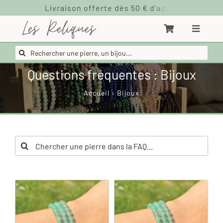
Passer
au
contenu
Rechercher:
Questions fréquentes : Bijoux
Accueil
›
Bijoux
Rechercher: