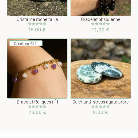
Cristal de roche taillé
Bracelet obsidienne
15,00
€
12,00
€
Noté
1
5.00
Noté
2
5.00
sur 5 basé
sur 5 basé
sur
sur
notation
notations
Création 🇫🇷
client
client
Bracelet Reliques n°1
Galet anti-stress agate arbre
26,00
€
8,00
€
Noté
1
5.00
Noté
1
5.00
sur 5 basé
sur 5 basé
sur
sur
notation
notation
client
client