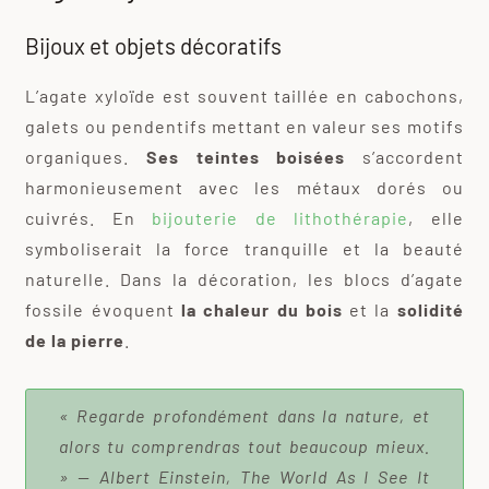
Bijoux et objets décoratifs
L’agate xyloïde est souvent taillée en cabochons,
galets ou pendentifs mettant en valeur ses motifs
organiques.
Ses teintes boisées
s’accordent
harmonieusement avec les métaux dorés ou
cuivrés. En
bijouterie de lithothérapie
, elle
symboliserait la force tranquille et la beauté
naturelle. Dans la décoration, les blocs d’agate
fossile évoquent
la chaleur du bois
et la
solidité
de la pierre
.
« Regarde profondément dans la nature, et
alors tu comprendras tout beaucoup mieux.
» — Albert Einstein, The World As I See It