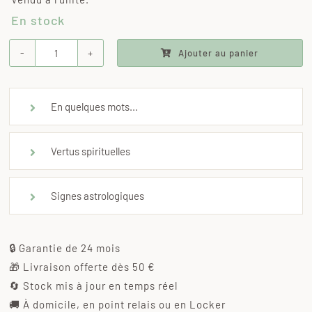
En stock
Ajouter au panier
quantité
de
Bracelet
En quelques mots...
bois
fossile
Vertus spirituelles
Signes astrologiques
🔒 Garantie de 24 mois
🎁 Livraison offerte dès 50 €
🔄 Stock mis à jour en temps réel
🚚 À domicile, en point relais ou en Locker