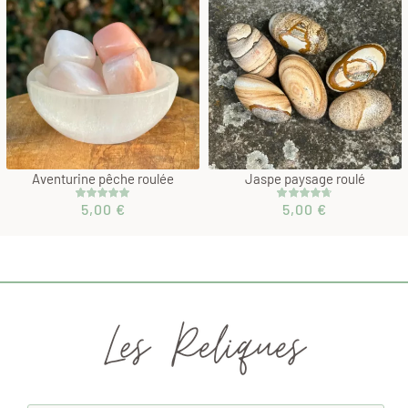
Aventurine pêche roulée
Jaspe paysage roulé
5,00
€
5,00
€
Noté
1
5.00
Noté
3
4.67
sur 5 basé
sur 5 basé
sur
sur
notation
notations
client
client