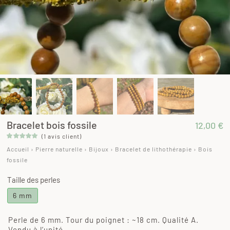
Bracelet bois fossile
12,00
€
(
1
avis client)
Noté
1
5.00
Accueil
›
Pierre naturelle
›
Bijoux
›
Bracelet de lithothérapie
›
Bois
sur 5 basé
sur
fossile
notation
client
Taille des perles
6 mm
Perle de 6 mm. Tour du poignet : ~18 cm. Qualité A.
Vendu à l’unité.