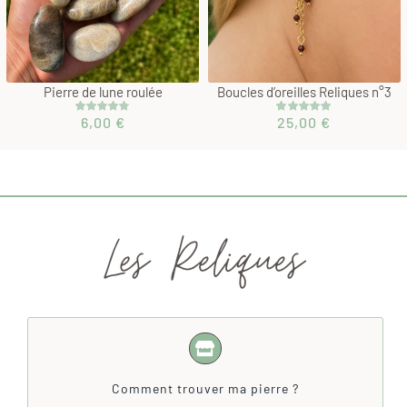
Pierre de lune roulée
Boucles d’oreilles Reliques n°3
6,00
€
25,00
€
Noté
3
4.67
Noté
2
5.00
sur 5 basé
sur 5 basé
sur
sur
notations
notations
client
client
Comment trouver ma pierre ?