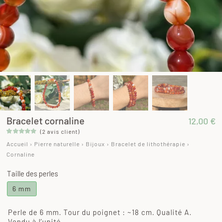
Bracelet cornaline
12,00
€
(
2
avis client)
Noté
2
5.00
Accueil
›
Pierre naturelle
›
Bijoux
›
Bracelet de lithothérapie
›
sur 5 basé
sur
Cornaline
notations
client
Taille des perles
6 mm
Perle de 6 mm. Tour du poignet : ~18 cm. Qualité A.
Vendu à l’unité.