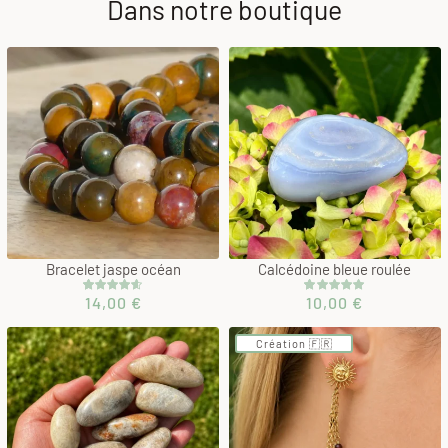
Dans notre boutique
Bracelet jaspe océan
Calcédoine bleue roulée
14,00
€
10,00
€
Noté
2
4.50
Noté
1
5.00
sur 5 basé
sur 5 basé
sur
sur
notations
notation
Création 🇫🇷
client
client