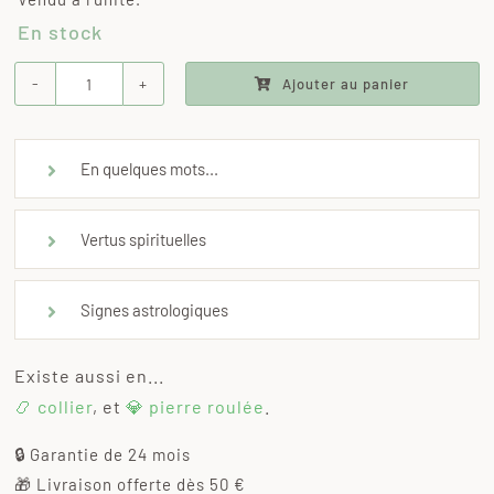
En stock
Ajouter au panier
quantité
de
Bracelet
En quelques mots...
cornaline
Vertus spirituelles
Signes astrologiques
Existe aussi en...
📿 collier
, et
💎 pierre roulée
.
🔒 Garantie de 24 mois
🎁 Livraison offerte dès 50 €