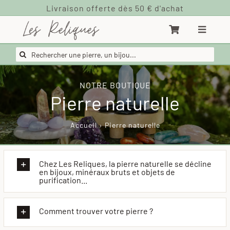
Passer
au
contenu
Rechercher:
NOTRE BOUTIQUE
Pierre naturelle
Accueil
›
Pierre naturelle
Chez Les Reliques, la pierre naturelle se décline
en bijoux, minéraux bruts et objets de
purification...
Comment trouver votre pierre ?