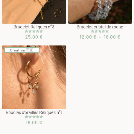
Bracelet Reliques n°3
Bracelet cristal de roche
Plage
25,00
€
12,00
€
–
16,00
€
Noté
2
5.00
Noté
1
5.00
sur 5 basé
sur 5 basé
de
sur
sur
prix :
notations
notation
Création 🇫🇷
client
client
12,00
à
16,00
Boucles d’oreilles Reliques n°1
18,00
€
Noté
1
5.00
sur 5 basé
sur
notation