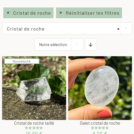
Cristal de roche
Réinitialiser les filtres
Cristal de roche
×

Nouveauté
Cristal de roche taillé
Galet cristal de roche
15,00
€
8,00
€
Noté
1
5.00
Noté
1
5.00