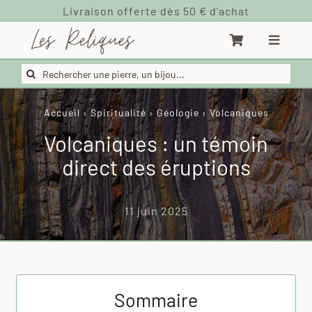
Passer
au
contenu
Rechercher:
Accueil
›
Spiritualité
›
Géologie
›
Volcaniques
Volcaniques : un témoin
direct des éruptions
11 juin 2025
Sommaire