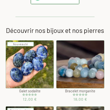
Découvrir nos bijoux et nos pierres
Nouveauté
Galet sodalite
Bracelet morganite
12,00
€
18,00
€
Noté
1
5.00
Noté
2
5.00
sur 5 basé
sur 5 basé
sur
sur
notation
notations