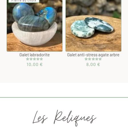
Pierre au choix
client
client
Galet labradorite
Galet anti-stress agate arbre
10,00
€
8,00
€
Noté
5
4.80
Noté
1
5.00
sur 5 basé
sur 5 basé
sur
sur
notations
notation
client
client