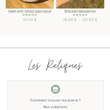
Galet anti-stress lapis lazuli
Bracelet labradorite
Plage
10,00
€
16,00
€
–
20,00
€
Noté
1
5.00
Noté
2
5.00
sur 5 basé
sur 5 basé
de
sur
sur
prix :
notation
notations
client
client
16,00 
à
20,00 
Comment trouver ma pierre ?
Nos créations