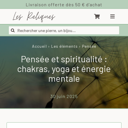
Passer
au
contenu
Rechercher:
Accueil
›
Les éléments
›
Pensée
Pensée et spiritualité :
chakras, yoga et énergie
mentale
30 juin 2025