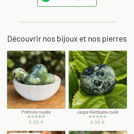
Découvrir nos bijoux et nos pierres
Préhnite roulée
Jaspe Kambaba roulé
6,00
€
6,00
€
Noté
1
5.00
Noté
1
5.00
sur 5 basé
sur 5 basé
sur
sur
notation
notation