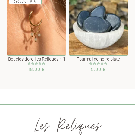
Création 🇫🇷
client
client
Boucles d’oreilles Reliques n°1
Tourmaline noire plate
18,00
€
5,00
€
Noté
1
5.00
Noté
1
5.00
sur 5 basé
sur 5 basé
sur
sur
notation
notation
client
client