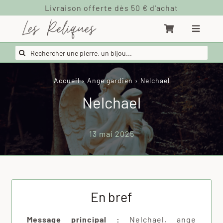
Passer
au
contenu
Rechercher:
Accueil
›
Ange gardien
›
Nelchael
Nelchael
13 mai 2025
En bref
Message principal :
Nelchael, ange