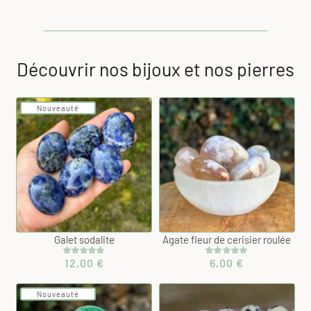
Découvrir nos bijoux et nos pierres
Nouveauté
Galet sodalite
Agate fleur de cerisier roulée
12,00
€
6,00
€
Noté
1
5.00
Noté
1
5.00
sur 5 basé
sur 5 basé
sur
sur
notation
notation
Nouveauté
client
client