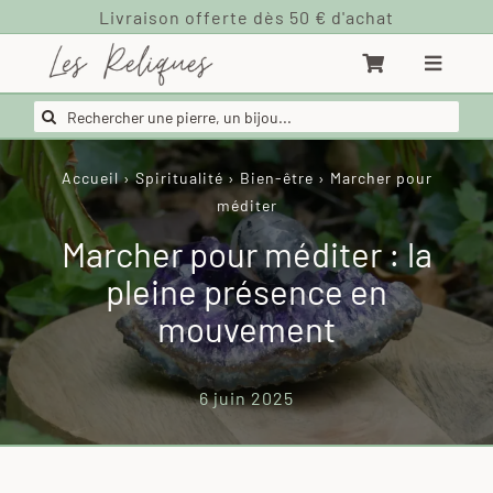
Passer
au
contenu
Rechercher:
Accueil
›
Spiritualité
›
Bien-être
›
Marcher pour
méditer
Marcher pour méditer : la
pleine présence en
mouvement
6 juin 2025