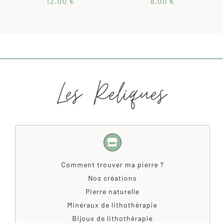
12,00
€
8,00
€
Noté
3
4.67
Noté
2
4.50
sur 5 basé
sur 5 basé
sur
sur
notations
notations
client
client
Comment trouver ma pierre ?
Nos créations
Pierre naturelle
Minéraux de lithothérapie
Bijoux de lithothérapie