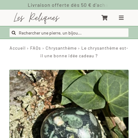
Passer
au
contenu
Rechercher:
Accueil
›
FAQs
›
Chrysanthème
›
Le chrysanthème est-
il une bonne idée cadeau ?